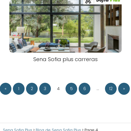
Sena Sofia plus carreras
«
1
2
3
4
5
6
…
12
»
Sena Sofia Plus
Blog de Sena Sofia Plus
Page 4