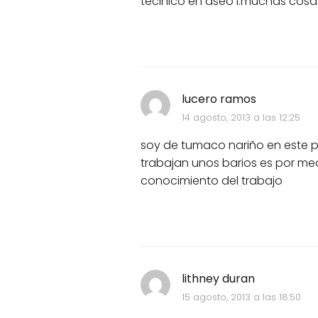
tecinico en aseo i.muchas cosa
lucero ramos
14 agosto, 2013 a las 12:25
soy de tumaco nariño en este pu
trabajan unos barios es por me
conocimiento del trabajo
lithney duran
15 agosto, 2013 a las 18:50