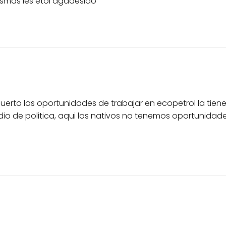
smas les etoi agadesido
erto las oportunidades de trabajar en ecopetrol la tienen
dio de politica, aqui los nativos no tenemos oportunid