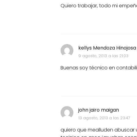
Quiero trabajar, todo mi empeño
kellys Mendoza Hinojosa
9 agosto, 2013 a las 21:03
Buenas soy técnico en contabi
john jairo maigan
13 agosto, 2013 a las 23:47
quiero que mealluden abuscar u