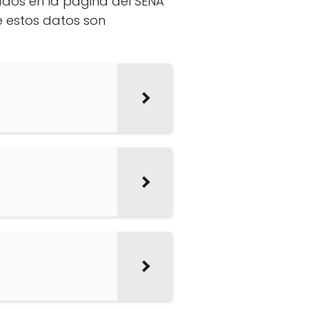
rados en la página del SENA
e estos datos son