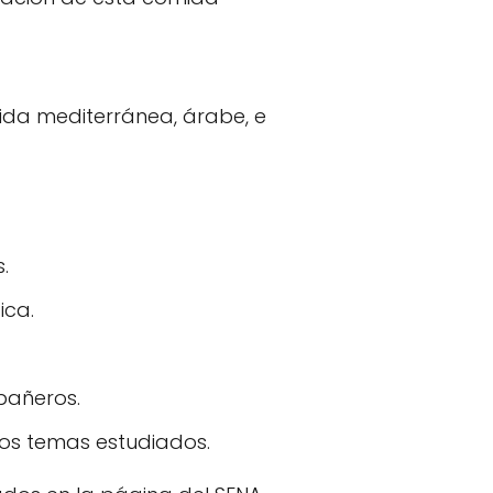
ida mediterránea, árabe, e
.
ica.
pañeros.
los temas estudiados.