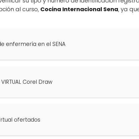
erificar su tipo y número de identificación regist
ipción al curso,
Cocina Internacional Sena
, ya qu
 de enfermería en el SENA
 VIRTUAL Corel Draw
rtual ofertados